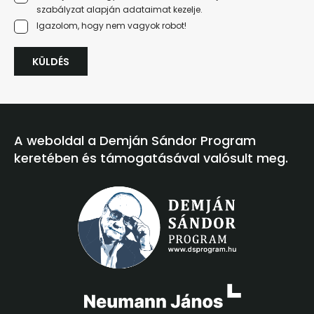
szabályzat
alapján adataimat kezelje.
Igazolom, hogy nem vagyok robot!
KÜLDÉS
A weboldal a Demján Sándor Program
keretében és támogatásával valósult meg.