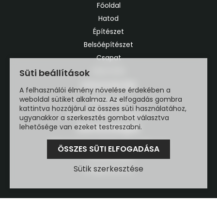
Főoldal
Hatod
Építészet
Belsőépítészet
Csapat
Kapcsolat
Süti beállítások
Információk
A felhasználói élmény növelése érdekében a
weboldal sütiket alkalmaz. Az elfogadás gombra
Impresszum
kattintva hozzájárul az összes süti használatához,
Adatvédelmi szabályzat
ugyanakkor a szerkesztés gombot választva
lehetősége van ezeket testreszabni.
Elérhetőségek
1125 Budapest, Kikelet utca 35/c, 3.a
ÖSSZES SÜTI ELFOGADÁSA
+36304538281
Sütik szerkesztése
info@hatod.hu