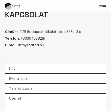
TISZTA VONALAK A BALATON
KAPCSOLAT
FELETT
Címünk:
1125 Budapest, Kikelet utca 35/c, 3.a
Telefon:
+36304538281
E-mail:
info@hatod.hu