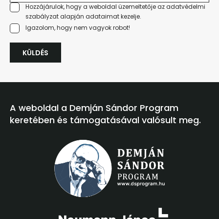
Hozzájárulok, hogy a weboldal üzemeltetője az
adatvédelmi
szabályzat
alapján adataimat kezelje.
Igazolom, hogy nem vagyok robot!
KÜLDÉS
A weboldal a Demján Sándor Program
keretében és támogatásával valósult meg.